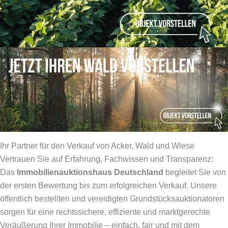
Ihr Partner für den Verkauf von Acker, Wald und Wiese
Vertrauen Sie auf Erfahrung, Fachwissen und Transparenz:
Das
Immobilienauktionshaus Deutschland
begleitet Sie von
der ersten Bewertung bis zum erfolgreichen Verkauf. Unsere
öffentlich bestellten und vereidigten Grundstücksauktionatoren
sorgen für eine rechtssichere, effiziente und marktgerechte
Veräußerung Ihrer Immobilie – einfach, fair und mit dem