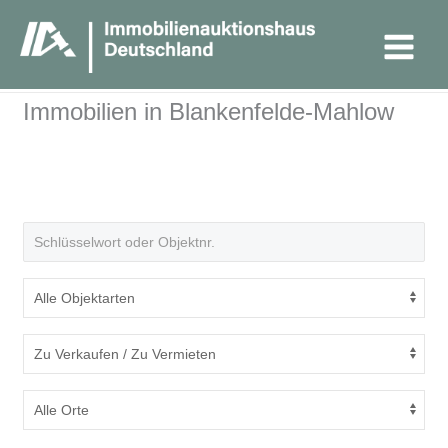
Zum
Main
Inhalt
Menu
springen
Startseite
Immobilien
Blankenfelde-Mahlow
Immobilien in Blankenfelde-Mahlow