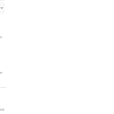
en
er
mit