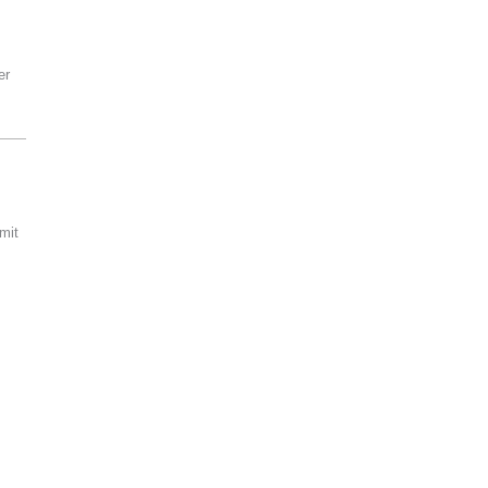
er
mit