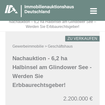
Zum
Main
Inhalt
Menu
springen
Startseite
Immobilien
Nachauktion – 6,2 ha Halbinsel am Glindower See –
Werden Sie Erbbaurechtsgeber!
ZU VERKAUFEN
Gewerbeimmobilie > Geschäftshaus
Nachauktion - 6,2 ha
Halbinsel am Glindower See -
Werden Sie
Erbbaurechtsgeber!
2.200.000 €