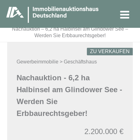
Zum
Main
Inhalt
Menu
springen
Startseite
Immobilien
Nachauktion – 6,2 ha Halbinsel am Glindower See –
Werden Sie Erbbaurechtsgeber!
ZU VERKAUFEN
Gewerbeimmobilie > Geschäftshaus
Nachauktion - 6,2 ha
Halbinsel am Glindower See -
Werden Sie
Erbbaurechtsgeber!
2.200.000 €